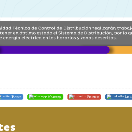
Twitter
Whatsapp
Pinterest
Link
tes