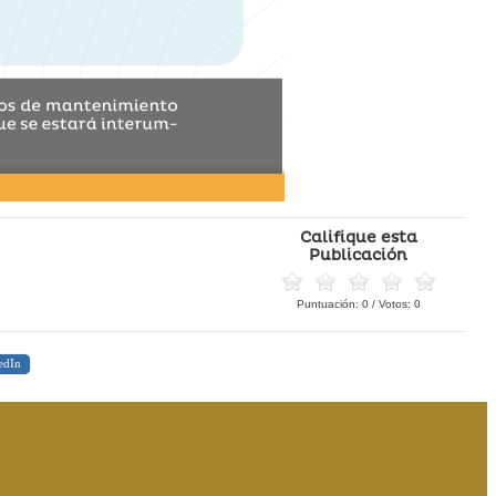
Califique esta
Publicación
Puntuación:
0
/ Votos:
0
edIn