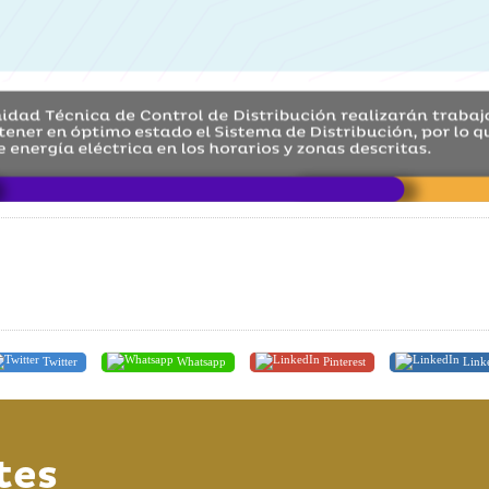
Twitter
Whatsapp
Pinterest
Link
tes