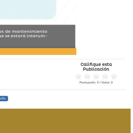
Califique esta
Publicación
Puntuación:
0
/ Votos:
0
edIn