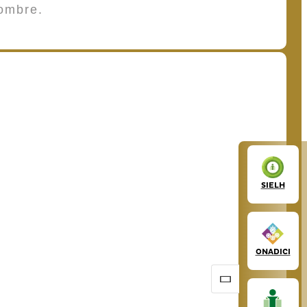
ombre.
SIELH
ONADICI