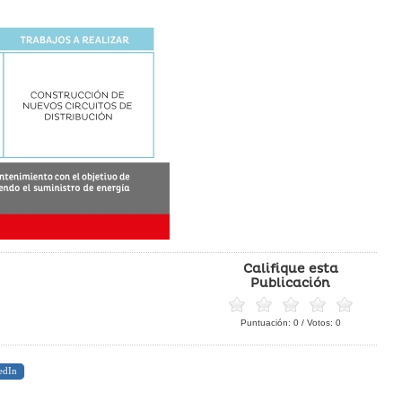
Califique esta
Publicación
Puntuación:
0
/ Votos:
0
edIn