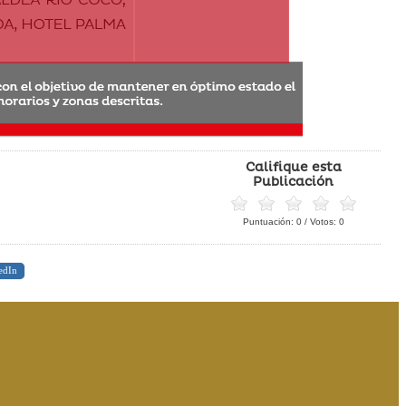
Califique esta
Publicación
Puntuación:
0
/ Votos:
0
edIn