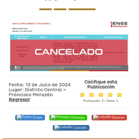
Califique esta
Fecha: 13 de Julio de 2024
Publicación
Lugar: Distrito Central >
Francisco Morazán
Regresar
Puntuación:
5
/ Votos:
1
Twitter
Whatsapp
Pinterest
LinkedIn