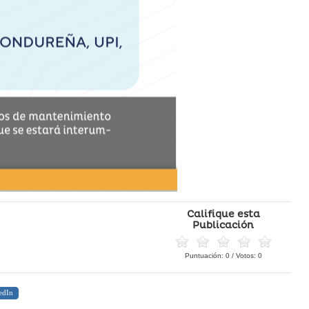
Califique esta
Publicación
Puntuación:
0
/ Votos:
0
edIn