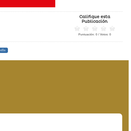
Califique esta
Publicación
Puntuación:
0
/ Votos:
0
edIn