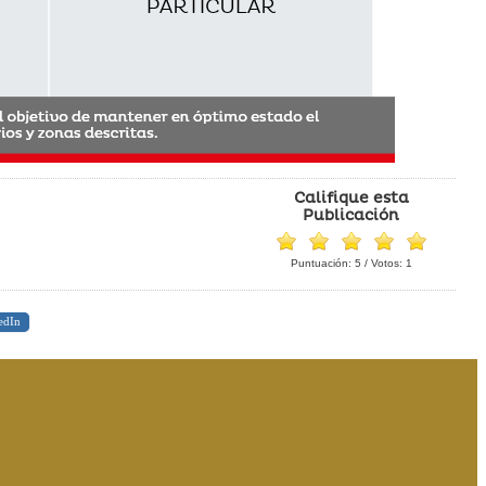
Califique esta
Publicación
Puntuación:
5
/ Votos:
1
edIn