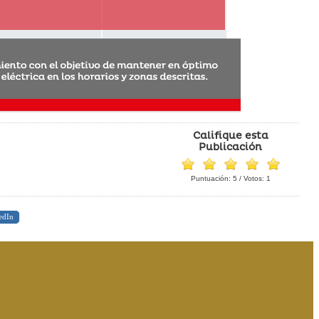
Califique esta
Publicación
Puntuación:
5
/ Votos:
1
edIn