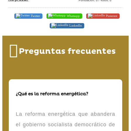
Puntuación:
0
/ Votos:
0
Twitter
Whatsapp
Pinterest
LinkedIn
Preguntas frecuentes
¿Qué es la reforma energética?
La reforma energética que abandera
el gobierno socialista democrático de