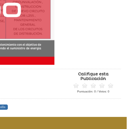
Califique esta
Publicación
Puntuación:
0
/ Votos:
0
edIn