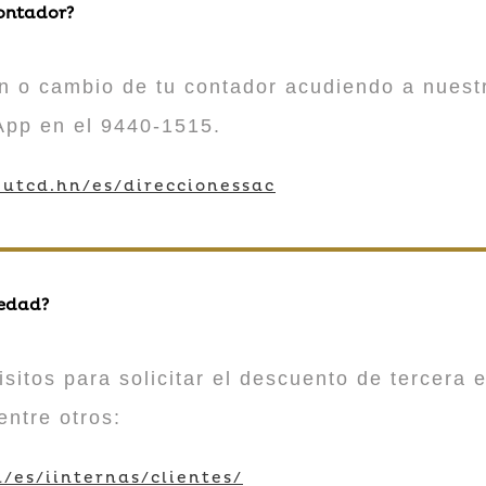
contador?
n o cambio de tu contador acudiendo a nuestr
App en el 9440-1515.
utcd.hn/es/direccionessac
 edad?
sitos para solicitar el descuento de tercera e
entre otros:
/es/iinternas/clientes/