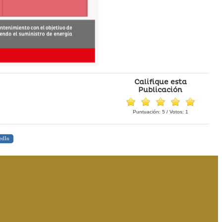
Califique esta
Publicación
Puntuación:
5
/ Votos:
1
edIn