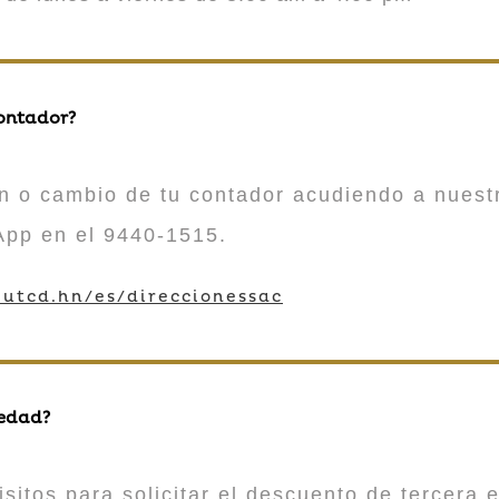
contador?
n o cambio de tu contador acudiendo a nuestr
App en el 9440-1515.
utcd.hn/es/direccionessac
 edad?
sitos para solicitar el descuento de tercera e