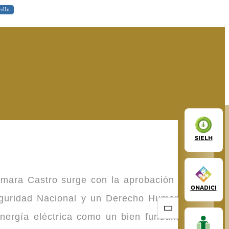
edIn
SIELH
omara Castro surge con la aprobación de la
ONADICI
Seguridad Nacional y un Derecho Humano de
energía eléctrica como un bien fundamental