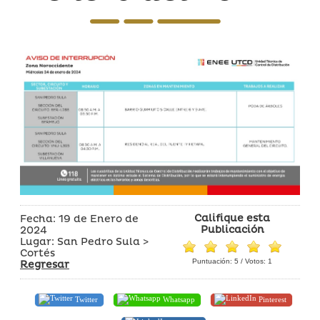
Califique esta
Fecha: 19 de Enero de
Publicación
2024
Lugar: San Pedro Sula >
Cortés
Puntuación:
5
/ Votos:
1
Regresar
Twitter
Whatsapp
Pinterest