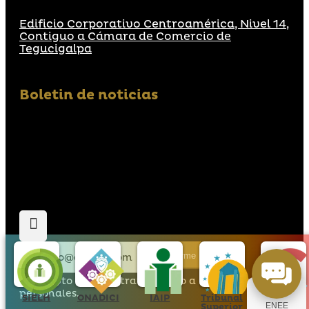
Edificio Corporativo Centroamérica, Nivel 14,
Contiguo a Cámara de Comercio de
Tegucigalpa
Boletin de noticias
Suscribirme
Acepto que den tratamiento a mis datos
personales.
SIELH
ONADICI
IAIP
Tribunal
Hondu
Superior
Compras