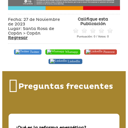
Califique esta
Fecha: 27 de Noviembre
Publicación
de 2023
Lugar: Santa Rosa de
Copán > Copán
Puntuación:
0
/ Votos:
0
Regresar
Twitter
Whatsapp
Pinterest
LinkedIn
Preguntas frecuentes
¿Qué es la reforma energética?