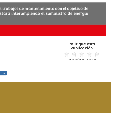
Califique esta
Publicación
Puntuación:
0
/ Votos:
0
edIn