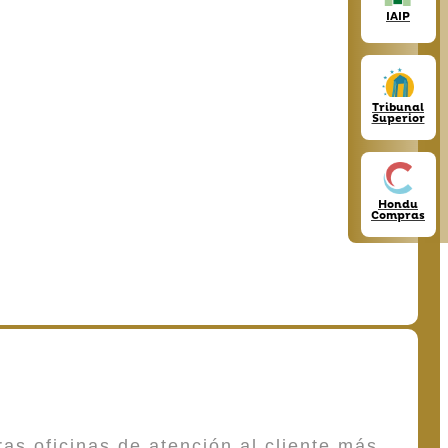
IAIP
Tribunal
Superior
Hondu
Compras
as oficinas de atención al cliente más