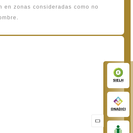
en en zonas consideradas como no
ombre.
SIELH
ONADICI