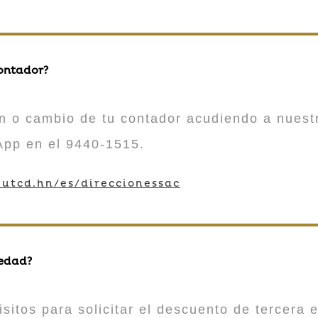
contador?
n o cambio de tu contador acudiendo a nuestr
App en el 9440-1515.
utcd.hn/es/direccionessac
 edad?
sitos para solicitar el descuento de tercera e