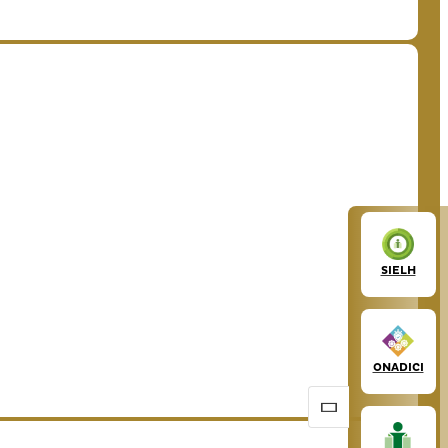
SIELH
ONADICI